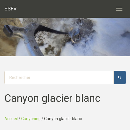
SSFV
Toggl
navig
Canyon glacier blanc
Accueil
/
Canyoning
/
Canyon glacier blanc