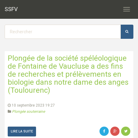
SSFV
Toggl
navig
Plongée de la société spéléologique
de Fontaine de Vaucluse a des fins
de recherches et prélèvements en
biologie dans notre dame des anges
(Toulourenc)
10 septembre 2023 19:27
Plongée souterraine
LIRE LA SUITE