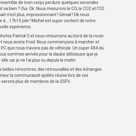
 l’ensemble de mon corps perdure quelques secondes
 va bien ? Oui. Ok. Nous mesurons le CO, le CO2 et l’O2.
nait n’est plus, impressionnant ! Génial ! Ok nous
e à… 17h15 pile ! Michel est super content de notre
velle expérience.
hotos Patrick !) et nous retournons au bord de la route.
e et nous avons froid. Nous commençons à marcher et
le PC que nous n’avons pas de véhicule. Un super 4X4 du
 nous sommes arrivés pour la daube délicieuse que je
le car je ne l’ai plus vu depuis le matin.
e belles rencontres, des retrouvailles et des échanges
humeur la communauté spéléo réunie lors de ces
s serons plus de membres de la SSFV.