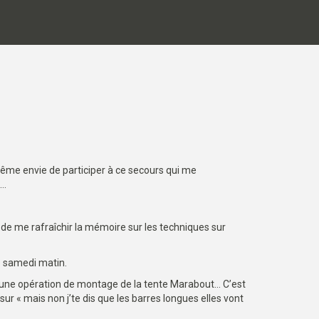
même envie de participer à ce secours qui me
o…
 de me rafraîchir la mémoire sur les techniques sur
ce samedi matin.
 une opération de montage de la tente Marabout… C’est
ur « mais non j’te dis que les barres longues elles vont