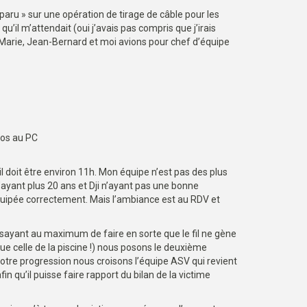
sparu » sur une opération de tirage de câble pour les
u’il m’attendait (oui j’avais pas compris que j’irais
e. Marie, Jean-Bernard et moi avions pour chef d’équipe
fos au PC
 doit être environ 11h. Mon équipe n’est pas des plus
n’ayant plus 20 ans et Dji n’ayant pas une bonne
quipée correctement. Mais l’ambiance est au RDV et
ssayant au maximum de faire en sorte que le fil ne gène
 que celle de la piscine !) nous posons le deuxième
 notre progression nous croisons l’équipe ASV qui revient
in qu’il puisse faire rapport du bilan de la victime