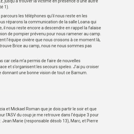
z, jusqu’à trouver la victime en présence d’une autre
é 1).
e parcours les téléphones qu’il nous reste en les
ous réparons la communication de la salle Loana qui
, il nous reste encore a descendre en rappel la falaise
camion de pompier prévenu pour nous ramener au camp.
ent l’équipe civière que nous croisons à ce moment là,
 retrouve Brice au camp, nous ne nous sommes pas
s car cela m’a permis de faire de nouvelles
e et s’organisent les secours speleo. J’ai pu croiser
e donnant une bonne vision de tout ce Barnum.
a et Mickael Roman que je dois partir le soir et que
 pour l’ASV du coup je me retrouve dans l’équipe 3 pour
s : Jean Marie (responsable désob 13), Marc, et Pierre