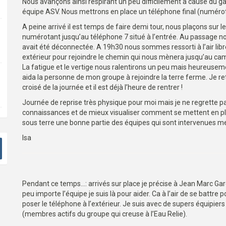
Nous avançons ainsi respirant un peu difficilement à cause du ga
équipe ASV. Nous mettrons en place un téléphone final (numérot
A peine arrivé il est temps de faire demi tour, nous plaçons sur l
numérotant jusqu’au téléphone 7 situé à l’entrée. Au passage n
avait été déconnectée. A 19h30 nous sommes ressorti à l’air libre
extérieur pour rejoindre le chemin qui nous mènera jusqu’au 
La fatigue et le vertige nous ralentirons un peu mais heureusem
aida la personne de mon groupe à rejoindre la terre ferme. Je
croisé de la journée et il est déjà l’heure de rentrer !
Journée de reprise très physique pour moi mais je ne regrette pa
connaissances et de mieux visualiser comment se mettent en plac
sous terre une bonne partie des équipes qui sont intervenues m
Isa
Pendant ce temps…: arrivés sur place je précise à Jean Marc Garci
peu importe l’équipe je suis là pour aider. Ca à l’air de se battre
poser le téléphone à l’extérieur. Je suis avec de supers équipier
(membres actifs du groupe qui creuse à l’Eau Relie).