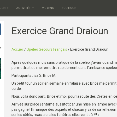
OJETS
ACTIVITÉS
MOYENS
BOUTIQUE
Exercice Grand Draioun
e
Accueil
/
Spéléo Secours Français
/
Exercice Grand Draioun
Après quelques mois sans pratique de la spéléo, j’avais quand 
permettrait de me remettre rapidement dans l’ambiance spele
Participants : Isa S, Brice M.
Un petit tour un soir en semaine en falaise avec Brice me permit
corde.
Nous voilà donc parti, Brice et moi, pour la route des Crêtes en 
s
Arrivée sur place j’entame aussitôt par une mise en jambe avec
pas gagné ! Il manque des piquets et chacun y va de sa réflexion s
sur les côtés, mais alors les fenêtres elles vont où ?!! ».