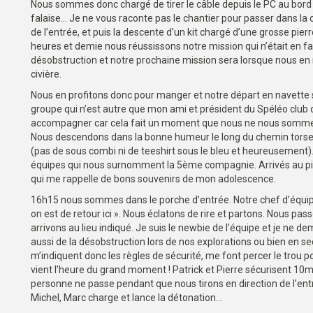
Nous sommes donc chargé de tirer le câble depuis le PC au bord d
falaise… Je ne vous raconte pas le chantier pour passer dans la ca
de l’entrée, et puis la descente d’un kit chargé d’une grosse pi
heures et demie nous réussissons notre mission qui n’était en fa
désobstruction et notre prochaine mission sera lorsque nous en 
civière.
Nous en profitons donc pour manger et notre départ en navette 
groupe qui n’est autre que mon ami et président du Spéléo club d
accompagner car cela fait un moment que nous ne nous sommes pl
Nous descendons dans la bonne humeur le long du chemin torses n
(pas de sous combi ni de teeshirt sous le bleu et heureusement).
équipes qui nous surnomment la 5ème compagnie. Arrivés au pied
qui me rappelle de bons souvenirs de mon adolescence.
16h15 nous sommes dans le porche d’entrée. Notre chef d’équipe 
on est de retour ici ». Nous éclatons de rire et partons. Nous pas
arrivons au lieu indiqué. Je suis le newbie de l’équipe et je ne 
aussi de la désobstruction lors de nos explorations ou bien en se
m’indiquent donc les règles de sécurité, me font percer le trou 
vient l’heure du grand moment ! Patrick et Pierre sécurisent 10m 
personne ne passe pendant que nous tirons en direction de l’entr
Michel, Marc charge et lance la détonation…