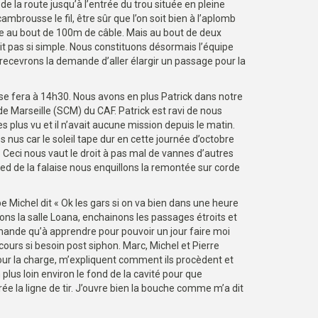
e la route jusqu’à l’entrée du trou située en pleine
mbrousse le fil, être sûr que l’on soit bien à l’aplomb
erre au bout de 100m de câble. Mais au bout de deux
it pas si simple. Nous constituons désormais l’équipe
recevrons la demande d’aller élargir un passage pour la
se fera à 14h30. Nous avons en plus Patrick dans notre
e Marseille (SCM) du CAF. Patrick est ravi de nous
us vu et il n’avait aucune mission depuis le matin.
us car le soleil tape dur en cette journée d’octobre
 Ceci nous vaut le droit à pas mal de vannes d’autres
 de la falaise nous enquillons la remontée sur corde
Michel dit « Ok les gars si on va bien dans une heure
sons la salle Loana, enchainons les passages étroits et
demande qu’à apprendre pour pouvoir un jour faire moi
cours si besoin post siphon. Marc, Michel et Pierre
pour la charge, m’expliquent comment ils procèdent et
plus loin environ le fond de la cavité pour que
ée la ligne de tir. J’ouvre bien la bouche comme m’a dit