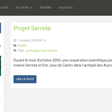
OJETS
ACTIVITÉS
MOYENS
BOUTIQUE
Projet Serreta
1 octobre 2000 09:10
e
Projets
Tags :
portugal
,
projet
,
serreta
Durant le mois d’octobre 2000, une coopération scientifique por
marins Serreta et Don Joao de Castro dans l’archipel des Açor
LIRE LA SUITE
s